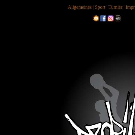
Allgemeines
|
Sport
|
Turnier
|
Impr