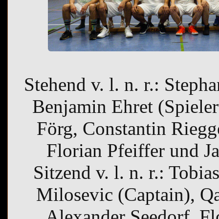
Stehend v. l. n. r.: Steph
Benjamin Ehret (Spieler
Förg, Constantin Riegge
Florian Pfeiffer und J
Sitzend v. l. n. r.: Tob
Milosevic (Captain), Q
Alexander Seedorf, Flo